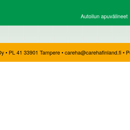
Autoilun apuvälineet
y • PL 41 33901 Tampere • careha@carehafinland.fi • 