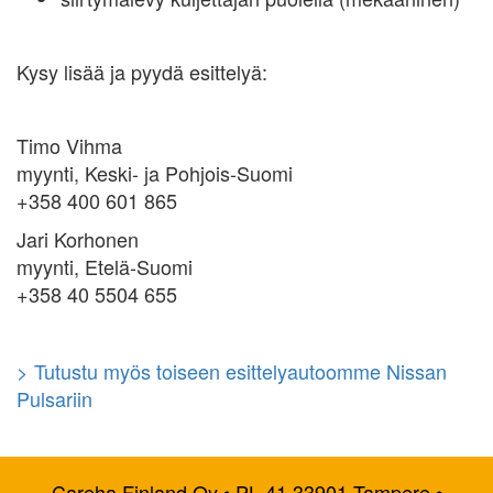
Kysy lisää ja pyydä esittelyä:
Timo Vihma
myynti, Keski- ja Pohjois-Suomi
+358 400 601 865
Jari Korhonen
myynti, Etelä-Suomi
+358 40 5504 655
> Tutustu myös toiseen esittelyautoomme Nissan
Pulsariin
Careha Finland Oy • PL 41 33901 Tampere •